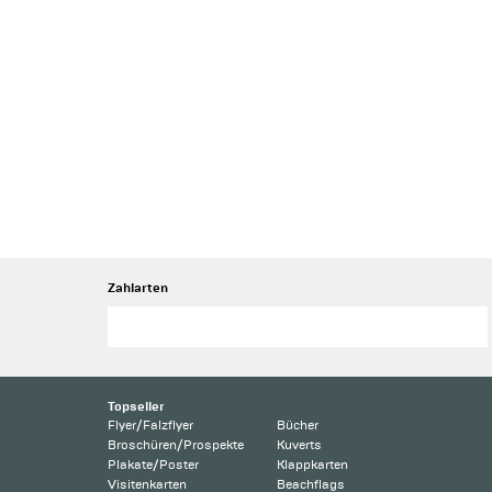
Zahlarten
Topseller
Flyer/Falzflyer
Bücher
Broschüren/Prospekte
Kuverts
Plakate/Poster
Klappkarten
Visitenkarten
Beachflags