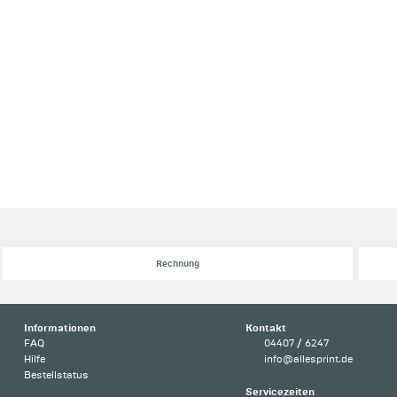
Rechnung
Informationen
Kontakt
FAQ
04407 / 6247
Hilfe
info@allesprint.de
Bestellstatus
Servicezeiten