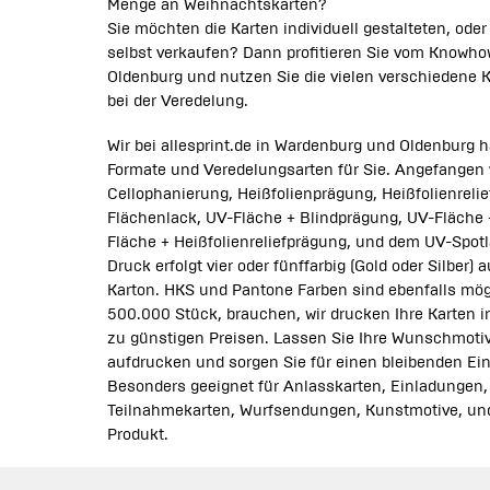
Menge an Weihnachtskarten?
Sie möchten die Karten individuell gestalteten, oder 
selbst verkaufen? Dann profitieren Sie vom Knowhow
Oldenburg und nutzen Sie die vielen verschiedene 
bei der Veredelung.
Wir bei allesprint.de in Wardenburg und Oldenburg h
Formate und Veredelungsarten für Sie. Angefangen 
Cellophanierung, Heißfolienprägung, Heißfolienrelie
Flächenlack, UV-Fläche + Blindprägung, UV-Fläche 
Fläche + Heißfolienreliefprägung, und dem UV-Spotla
Druck erfolgt vier oder fünffarbig (Gold oder Silber)
Karton. HKS und Pantone Farben sind ebenfalls mögl
500.000 Stück, brauchen, wir drucken Ihre Karten i
zu günstigen Preisen. Lassen Sie Ihre Wunschmotiv
aufdrucken und sorgen Sie für einen bleibenden Ei
Besonders geeignet für Anlasskarten, Einladungen,
Teilnahmekarten, Wurfsendungen, Kunstmotive, und 
Produkt.