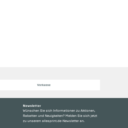
Vorkasse
Newsletter
Wünschen Sie sich Informationen zu Aktionen,
Rabatten und Neuigkeiten? Melden Sie sich jetzt
zu unserem allesprint.de-Newsletter an.