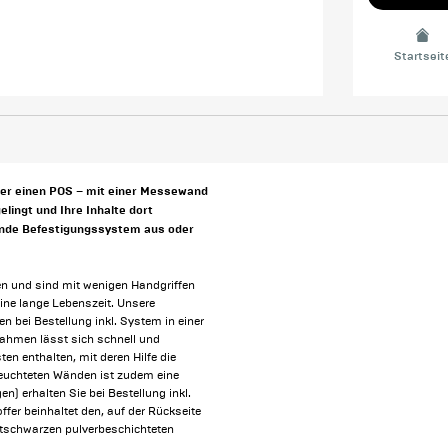
Startseit
der einen POS – mit einer Messewand
elingt und Ihre Inhalte dort
ende Befestigungssystem aus oder
en und sind mit wenigen Handgriffen
ine lange Lebenszeit. Unsere
bei Bestellung inkl. System in einer
Rahmen lässt sich schnell und
en enthalten, mit deren Hilfe die
eleuchteten Wänden ist zudem eine
 erhalten Sie bei Bestellung inkl.
ffer beinhaltet den, auf der Rückseite
tschwarzen pulverbeschichteten