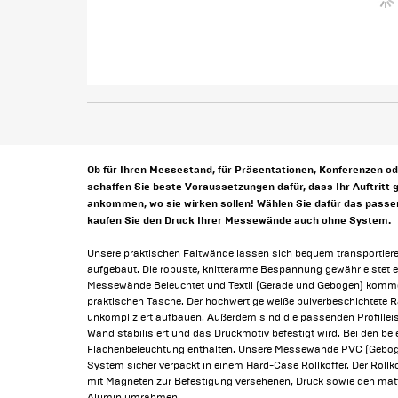
Ob für Ihren Messestand, für Präsentationen, Konferenzen o
schaffen Sie beste Voraussetzungen dafür, dass Ihr Auftritt g
ankommen, wo sie wirken sollen! Wählen Sie dafür das pass
kaufen Sie den Druck Ihrer Messewände auch ohne System.
Unsere praktischen Faltwände lassen sich bequem transportier
aufgebaut. Die robuste, knitterarme Bespannung gewährleistet e
Messewände Beleuchtet und Textil (Gerade und Gebogen) kommen 
praktischen Tasche. Der hochwertige weiße pulverbeschichtete 
unkompliziert aufbauen. Außerdem sind die passenden Profilleist
Wand stabilisiert und das Druckmotiv befestigt wird. Bei den b
Flächenbeleuchtung enthalten. Unsere Messewände PVC (Gebogen)
System sicher verpackt in einem Hard-Case Rollkoffer. Der Rollko
mit Magneten zur Befestigung versehenen, Druck sowie den mat
Aluminiumrahmen.